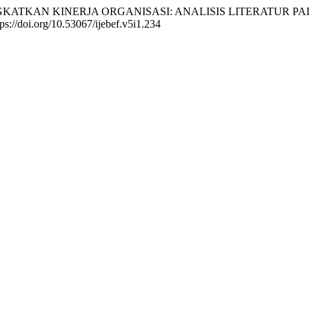
 MENINGKATKAN KINERJA ORGANISASI: ANALISIS LITERATU
tps://doi.org/10.53067/ijebef.v5i1.234