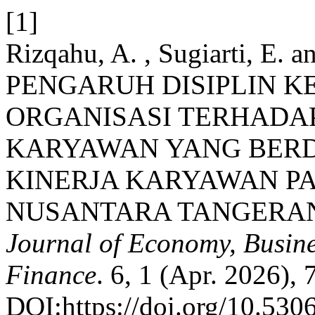
[1]
Rizqahu, A. , Sugiarti, E. 
PENGARUH DISIPLIN K
ORGANISASI TERHADAP
KARYAWAN YANG BER
KINERJA KARYAWAN PA
NUSANTARA TANGERAN
Journal of Economy, Busine
Finance
. 6, 1 (Apr. 2026),
DOI:https://doi.org/10.5306