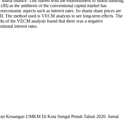
f sharia finance. This started with the establishment of sharia banking,
(JII) as the antithesis of the conventional capital market has
roeconomic aspects such as interest rates. So sharia share prices are
 at JII. The method used is VECM analysis to see long-term effects. The
results of the VECM analysis found that there was a negative
tional interest rates.
aporan Keuangan UMKM Di Kota Sungai Penuh Tahun 2020. Jurnal