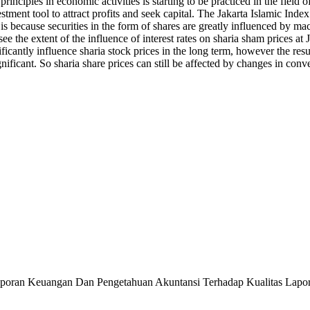
nciples in economic activities is starting to be practiced in the field o
ment tool to attract profits and seek capital. The Jakarta Islamic Index 
is because securities in the form of shares are greatly influenced by mac
o see the extent of the influence of interest rates on sharia sham prices
ignificantly influence sharia stock prices in the long term, however the 
nificant. So sharia share prices can still be affected by changes in conven
n Laporan Keuangan Dan Pengetahuan Akuntansi Terhadap Kualitas L