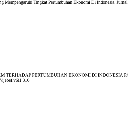
or Yang Mempengaruhi Tingkat Pertumbuhan Ekonomi Di Indonesia. Jurn
PENGARUH UMKM TERHADAP PERTUMBUHAN EKONOMI DI INDONESIA
7/ijebef.v6i1.316