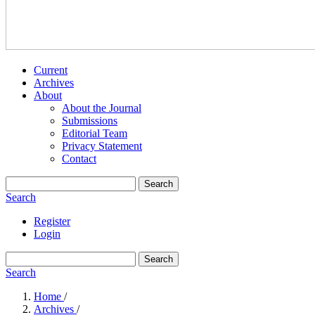
Current
Archives
About
About the Journal
Submissions
Editorial Team
Privacy Statement
Contact
Search
Search
Register
Login
Search
Search
Home
/
Archives
/