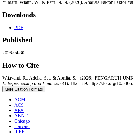
Yuniarti, Wianti, W., & Estri, N. N. (2020). Analisis Faktor-Fakt
Downloads
PDF
Published
2026-04-30
How to Cite
Wijayanti, R., Adelia, S. ., & Aprilia, S. . (2026). 
Entrepreneuship and Finance
,
6
(1), 182–189. https://doi.org/10.5306
More Citation Formats
ACM
ACS
APA
ABNT
Chicago
Harvard
IEEE