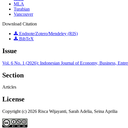
MLA
Turabian
Vancouver
Download Citation
Endnote/Zotero/Mendeley (RIS)
BibTeX
Issue
Vol. 6 No. 1 (2026): Indonesian Journal of Economy, Business, Entr
Section
Articles
License
Copyright (c) 2026 Risca Wijayanti, Sarah Adelia, Seina Aprilia