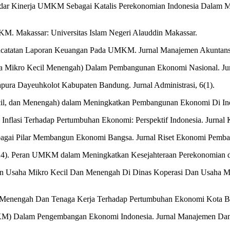
 Standar Kinerja UMKM Sebagai Katalis Perekonomian Indonesia Dalam
KM. Makassar: Universitas Islam Negeri Alauddin Makassar.
Pencatatan Laporan Keuangan Pada UMKM. Jurnal Manajemen Akuntansi
a Mikro Kecil Menengah) Dalam Pembangunan Ekonomi Nasional. Jurnal
ura Dayeuhkolot Kabupaten Bandung. Jurnal Administrasi, 6(1).
ecil, dan Menengah) dalam Meningkatkan Pembangunan Ekonomi Di Indo
uh Inflasi Terhadap Pertumbuhan Ekonomi: Perspektif Indonesia. Jurna
ebagai Pilar Membangun Ekonomi Bangsa. Jurnal Riset Ekonomi Pemba
. (2024). Peran UMKM dalam Meningkatkan Kesejahteraan Perekonomian di
gan Usaha Mikro Kecil Dan Menengah Di Dinas Koperasi Dan Usaha M
cil Menengah Dan Tenaga Kerja Terhadap Pertumbuhan Ekonomi Kota Ba
M) Dalam Pengembangan Ekonomi Indonesia. Jurnal Manajemen Dan B