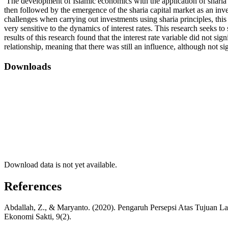
The development of Islamic economics with the application of sharia pri
then followed by the emergence of the sharia capital market as an invest
challenges when carrying out investments using sharia principles, this 
very sensitive to the dynamics of interest rates. This research seeks t
results of this research found that the interest rate variable did not s
relationship, meaning that there was still an influence, although not sig
Downloads
Download data is not yet available.
References
Abdallah, Z., & Maryanto. (2020). Pengaruh Persepsi Atas Tujua
Ekonomi Sakti, 9(2).