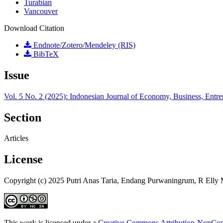
Turabian
Vancouver
Download Citation
Endnote/Zotero/Mendeley (RIS)
BibTeX
Issue
Vol. 5 No. 2 (2025): Indonesian Journal of Economy, Business, Entr
Section
Articles
License
Copyright (c) 2025 Putri Anas Taria, Endang Purwaningrum, R Elly M
This work is licensed under a
Creative Commons Attribution-NonComm