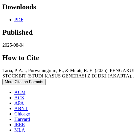
Downloads
PDF
Published
2025-08-04
How to Cite
Taria, P. A. ., Purwaningrum, E., & Mirati, R. E. (2
STOCKBIT (STUDI KASUS GENERASI Z DI DKI JAKARTA).
More Citation Formats
ACM
ACS
APA
ABNT
Chicago
Harvard
IEEE
MLA