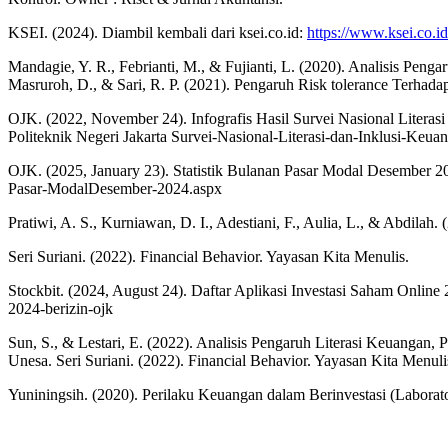
KSEI. (2024). Diambil kembali dari ksei.co.id:
https://www.ksei.co.id/
Mandagie, Y. R., Febrianti, M., & Fujianti, L. (2020). Analisis Pen
Masruroh, D., & Sari, R. P. (2021). Pengaruh Risk tolerance Ter
OJK. (2022, November 24). Infografis Hasil Survei Nasional Literas
Politeknik Negeri Jakarta Survei-Nasional-Literasi-dan-Inklusi-Keu
OJK. (2025, January 23). Statistik Bulanan Pasar Modal Desember 20
Pasar-ModalDesember-2024.aspx
Pratiwi, A. S., Kurniawan, D. I., Adestiani, F., Aulia, L., & Abdilah. 
Seri Suriani. (2022). Financial Behavior. Yayasan Kita Menulis.
Stockbit. (2024, August 24). Daftar Aplikasi Investasi Saham Online
2024-berizin-ojk
Sun, S., & Lestari, E. (2022). Analisis Pengaruh Literasi Keuangan,
Unesa. Seri Suriani. (2022). Financial Behavior. Yayasan Kita Menuli
Yuniningsih. (2020). Perilaku Keuangan dalam Berinvestasi (Laborat