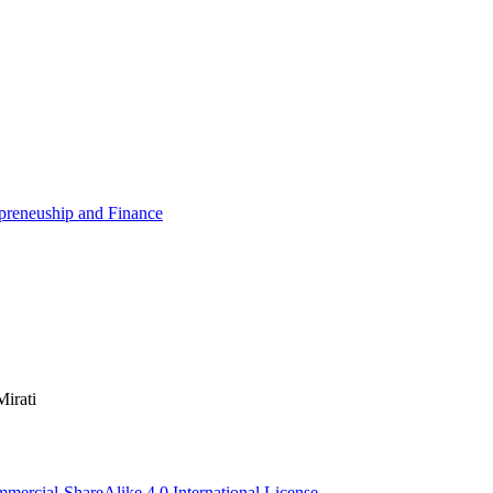
epreneuship and Finance
irati
ercial-ShareAlike 4.0 International License
.