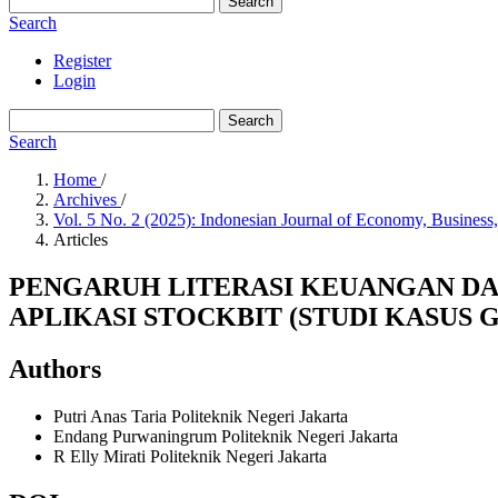
Search
Search
Register
Login
Search
Search
Home
/
Archives
/
Vol. 5 No. 2 (2025): Indonesian Journal of Economy, Business
Articles
PENGARUH LITERASI KEUANGAN DA
APLIKASI STOCKBIT (STUDI KASUS G
Authors
Putri Anas Taria
Politeknik Negeri Jakarta
Endang Purwaningrum
Politeknik Negeri Jakarta
R Elly Mirati
Politeknik Negeri Jakarta