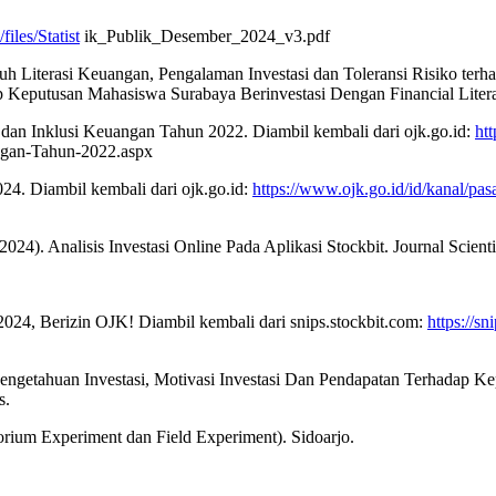
files/Statist
ik_Publik_Desember_2024_v3.pdf
garuh Literasi Keuangan, Pengalaman Investasi dan Toleransi Risiko t
hadap Keputusan Mahasiswa Surabaya Berinvestasi Dengan Financial 
i dan Inklusi Keuangan Tahun 2022. Diambil kembali dari ojk.go.id:
htt
angan-Tahun-2022.aspx
24. Diambil kembali dari ojk.go.id:
https://www.ojk.go.id/id/kanal/pasa
(2024). Analisis Investasi Online Pada Aplikasi Stockbit. Journal Scient
 2024, Berizin OJK! Diambil kembali dari snips.stockbit.com:
https://sn
 Pengetahuan Investasi, Motivasi Investasi Dan Pendapatan Terhadap K
s.
orium Experiment dan Field Experiment). Sidoarjo.