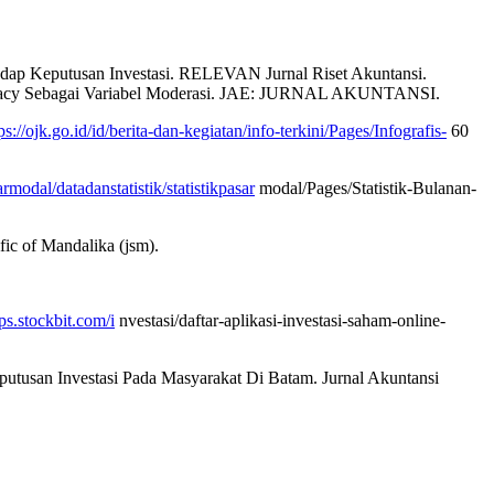
erhadap Keputusan Investasi. RELEVAN Jurnal Riset Akuntansi.
Literacy Sebagai Variabel Moderasi. JAE: JURNAL AKUNTANSI.
ps://ojk.go.id/id/berita-dan-kegiatan/info-terkini/Pages/Infografis-
60
rmodal/datadanstatistik/statistikpasar
modal/Pages/Statistik-Bulanan-
ific of Mandalika (jsm).
ips.stockbit.com/i
nvestasi/daftar-aplikasi-investasi-saham-online-
eputusan Investasi Pada Masyarakat Di Batam. Jurnal Akuntansi