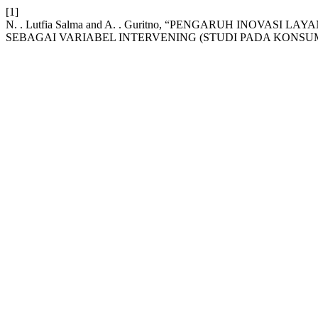
[1]
N. . Lutfia Salma and A. . Guritno, “PENGARUH INOV
SEBAGAI VARIABEL INTERVENING (STUDI PADA KONSU