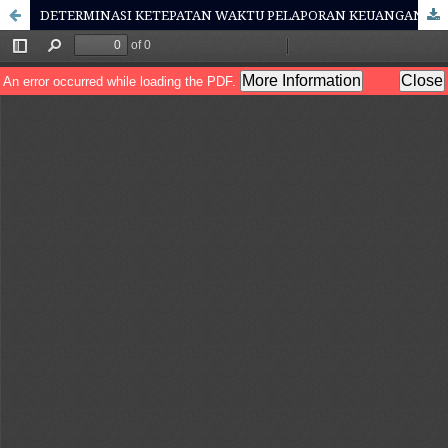
DETERMINASI KETEPATAN WAKTU PELAPORAN KEUANGAN PADA PERUSAHAAN SEKTOR PERBANKAN