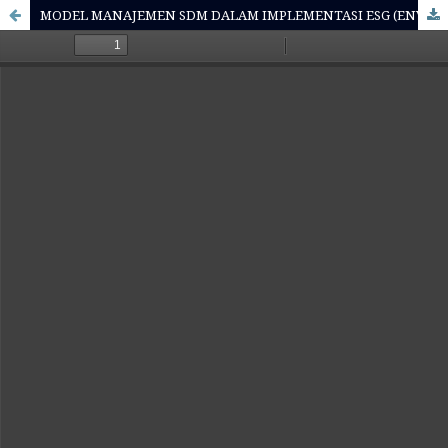
MODEL MANAJEMEN SDM DALAM IMPLEMENTASI ESG (ENVIRONMENTAL, SOCIAL, GOVERNANCE) DI PERUSAHAAN INDONESIA